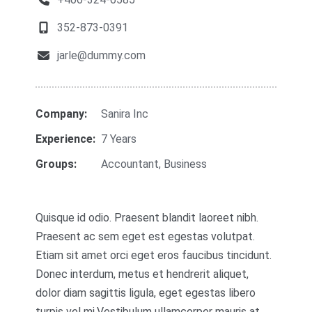
352-873-0391
jarle@dummy.com
Company:
Sanira Inc
Experience:
7 Years
Groups:
Accountant
,
Business
Quisque id odio. Praesent blandit laoreet nibh.
Praesent ac sem eget est egestas volutpat.
Etiam sit amet orci eget eros faucibus tincidunt.
Donec interdum, metus et hendrerit aliquet,
dolor diam sagittis ligula, eget egestas libero
turpis vel mi.Vestibulum ullamcorper mauris at