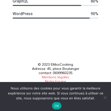
GraphQL
80%
WordPress
90%
© 2023 EMissCooking
Adresse: 45, place Boulanger
contact: 0699960235
Mentions légales
Notre Equipe
Nous utilisons des cookies pour vous garantir la meilleure
Blossom PinIt | Développé By
Blossom Themes
.Propulsé
expérience sur notre site web. Si vous continuez à utiliser ce
par
WordPress
.
site, nous supposerons que vous en êtes satisfait.
OK